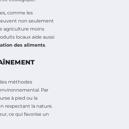
nes, comme les
s peuvent non seulement
e agriculture moins
oduits locaux aide aussi
tation des aliments
.
AÎNEMENT
r des méthodes
 environnemental. Par
course à pied ou la
n respectant la nature.
eur, ce qui favorise un