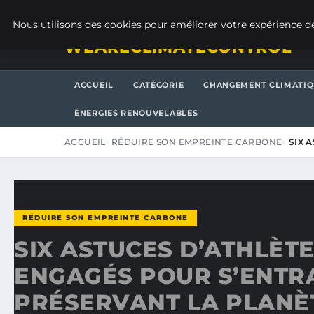
JEUDI 6 AOÛT 2026
Nous utilisons des cookies pour améliorer votre expérience de
WEARECLIMATECONTROL
ACCUEIL
CATÉGORIE
CHANGEMENT CLIMATI
ÉNERGIES RENOUVELABLES
ACCUEIL
RÉDUIRE SON EMPREINTE CARBONE
SIX 
RÉDUIRE SON EMPREINTE CARBONE
SIX ASTUCES D’ATHLÈT
ENGAGÉS POUR S’ENTR
PRÉSERVANT LA PLANÈ