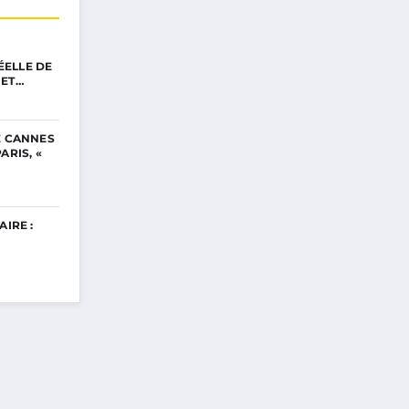
ELLE DE
NET…
E CANNES
ARIS, «
AIRE :