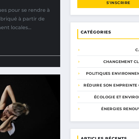
S'INSCRIRE
es pour se rendre à
briqué à partir de
ment locales…
CATÉGORIES
C
CHANGEMENT CL
POLITIQUES ENVIRONNE
RÉDUIRE SON EMPREINTE
ÉCOLOGIE ET ENVIR
ÉNERGIES RENOU
ARTICLES RÉCENTS