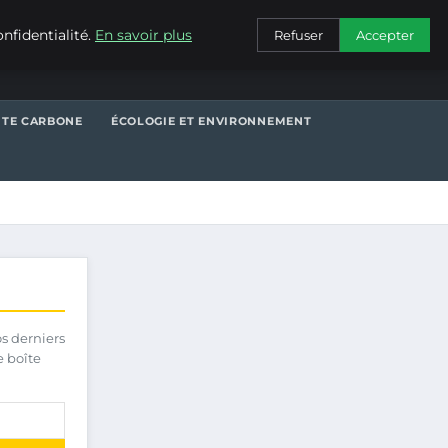
CONTACT
nfidentialité.
En savoir plus
Refuser
Accepter
NTE CARBONE
ÉCOLOGIE ET ENVIRONNEMENT
os derniers
e boîte