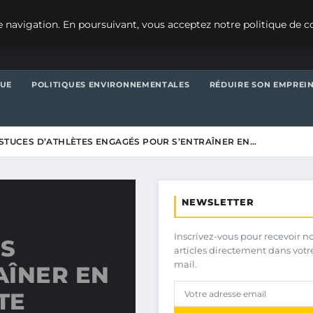
 navigation. En poursuivant, vous acceptez notre politique de co
QUE
POLITIQUES ENVIRONNEMENTALES
RÉDUIRE SON EMPREI
ASTUCES D’ATHLÈTES ENGAGÉS POUR S’ENTRAÎNER EN…
NEWSLETTER
Inscrivez-vous pour recevoir n
ES
articles directement dans votr
mail.
AÎNER EN
TE