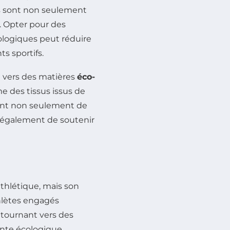
es sont non seulement
. Opter pour des
iologiques peut réduire
s sportifs.
 vers des matières
éco-
des tissus issus de
tent non seulement de
is également de soutenir
athlétique, mais son
hlètes engagés
e tournant vers des
inte écologique.