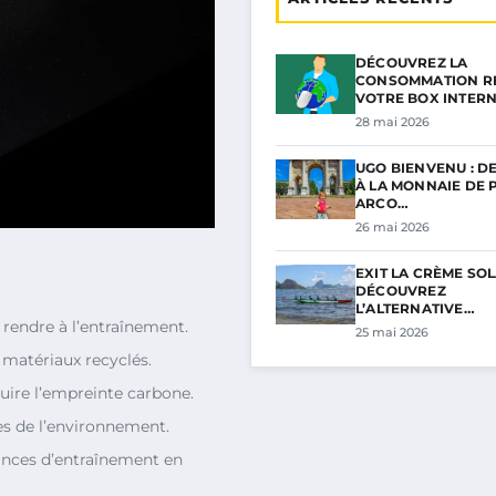
DÉCOUVREZ LA
CONSOMMATION RÉ
VOTRE BOX INTER
28 mai 2026
UGO BIENVENU : D
À LA MONNAIE DE P
ARCO…
26 mai 2026
EXIT LA CRÈME SOL
DÉCOUVREZ
L’ALTERNATIVE…
rendre à l’entraînement.
25 mai 2026
 matériaux recyclés.
uire l’empreinte carbone.
es de l’environnement.
ances d’entraînement en