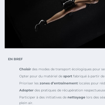
EN BREF
Choisir
des modes de transport écologiques pour se 
Opter pour du matériel de
sport
fabriqué à partir de
Prioriser les
zones d’entraînement
locales pour réd
Adopter
des pratiques de récupération respectueus
Participer à des initiatives de
nettoyage
lors des sé
plein air.