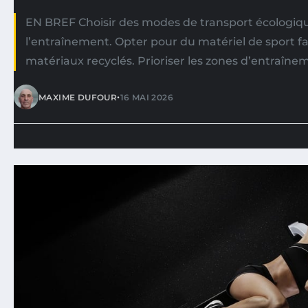
EN BREF Choisir des modes de transport écologiqu
l’entraînement. Opter pour du matériel de sport fa
matériaux recyclés. Prioriser les zones d’entraîne
•
MAXIME DUFOUR
16 MAI 2026