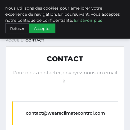
Nous utilisons des cookies pour améliorer votre
WEARECLIMATECONTROL
expérience de navigation. En poursuivant, vous acceptez
notre politique de confidentialité.
En savoir plus
Refuser
Accepter
ACCUEIL
CONTACT
CONTACT
Pour nous contacter, envoyez-nous un email
à :
contact@weareclimatecontrol.com