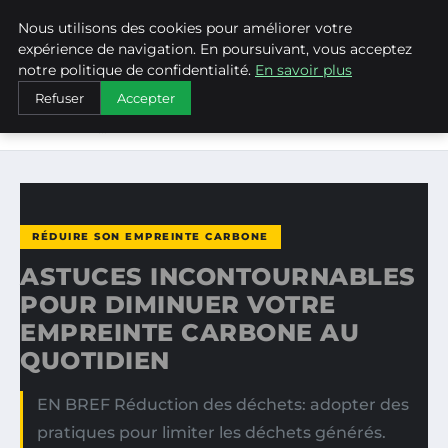
Nous utilisons des cookies pour améliorer votre
WEARECLIMATECONTROL
expérience de navigation. En poursuivant, vous acceptez
notre politique de confidentialité.
En savoir plus
ACCUEIL
RÉDUIRE SON EMPREINTE CARBONE
Refuser
Accepter
ASTUCES INCONTOURNABLES POUR DIMINUER VOTRE
EMPREINTE…
RÉDUIRE SON EMPREINTE CARBONE
ASTUCES INCONTOURNABLES
POUR DIMINUER VOTRE
EMPREINTE CARBONE AU
QUOTIDIEN
EN BREF Réduction des déchets: adopter des
pratiques pour limiter les déchets générés.