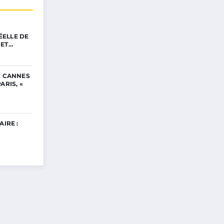
ELLE DE
NET…
E CANNES
ARIS, «
AIRE :