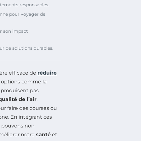
tements responsables.
enne pour voyager de
r son impact
ur de solutions durables.
re efficace de
réduire
s options comme la
e produisent pas
ualité de l’air
.
r faire des courses ou
one. En intégrant ces
s pouvons non
améliorer notre
santé
et