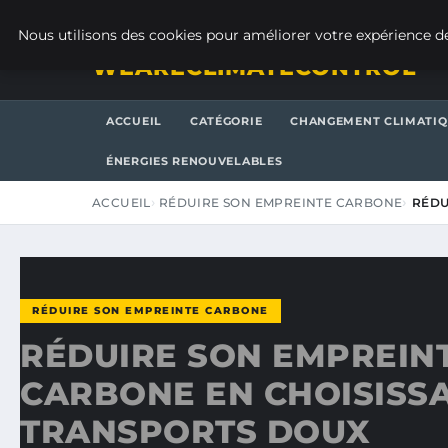
JEUDI 6 AOÛT 2026
Nous utilisons des cookies pour améliorer votre expérience de
WEARECLIMATECONTROL
ACCUEIL
CATÉGORIE
CHANGEMENT CLIMATI
ÉNERGIES RENOUVELABLES
ACCUEIL
RÉDUIRE SON EMPREINTE CARBONE
RÉDU
RÉDUIRE SON EMPREINTE CARBONE
RÉDUIRE SON EMPREIN
CARBONE EN CHOISISS
TRANSPORTS DOUX