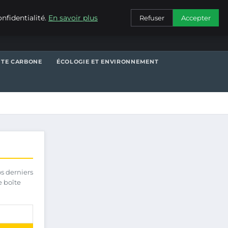
CONTACT
nfidentialité.
En savoir plus
Refuser
Accepter
NTE CARBONE
ÉCOLOGIE ET ENVIRONNEMENT
os derniers
e boîte