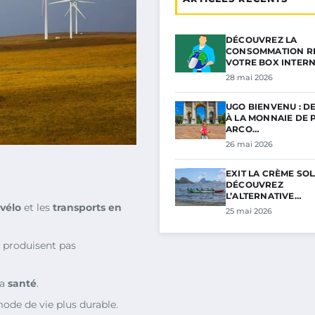
DÉCOUVREZ LA
CONSOMMATION RÉ
VOTRE BOX INTER
28 mai 2026
UGO BIENVENU : D
À LA MONNAIE DE P
ARCO…
26 mai 2026
EXIT LA CRÈME SOL
DÉCOUVREZ
L’ALTERNATIVE…
vélo
et les
transports en
25 mai 2026
e produisent pas
la
santé
.
ode de vie plus durable.