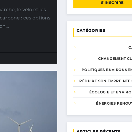
S'INSCRIRE
rche, le vélo et les
arbone : ces options
ion…
CATÉGORIES
C
CHANGEMENT CL
POLITIQUES ENVIRONNE
RÉDUIRE SON EMPREINTE
ÉCOLOGIE ET ENVIR
ÉNERGIES RENOU
ARTICLES RÉCENTS