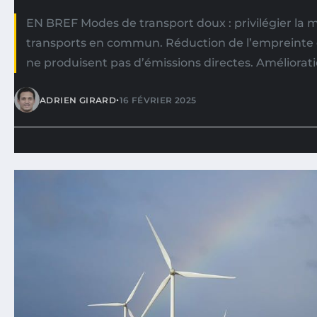
EN BREF Modes de transport doux : privilégier la ma
transports en commun. Réduction de l’empreinte c
ne produisent pas d’émissions directes. Améliorat
•
ADRIEN GIRARD
16 FÉVRIER 2025