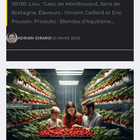
16h30. Lieu : Gaec de Montbouard, Sens de
Bretagne. Éleveurs : Vincent Caillard et Eric
Poussin. Produits : Blondes d’Aquitaine…
•
ADRIEN GIRARD
21 MARS 2025