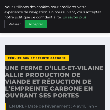
Nous utilisons des cookies pour améliorer votre
WEARECLIMATECONTROL
expérience de navigation. En poursuivant, vous acceptez
notre politique de confidentialité.
En savoir plus
ACCUEIL
RÉDUIRE SON EMPREINTE CARBONE
Refuser
Accepter
UNE FERME D’ILLE-ET-VILAINE ALLIE PRODUCTION DE
VIANDE…
RÉDUIRE SON EMPREINTE CARBONE
UNE FERME D’ILLE-ET-VILAINE
ALLIE PRODUCTION DE
VIANDE ET RÉDUCTION DE
L’EMPREINTE CARBONE EN
OUVRANT SES PORTES
EN BREF Date de l’événement : 4 avril, 14h –