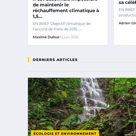
sa célè
de maintenir le
EN BREF 
réchauffement climatique à
producti
1,5…
partenari
Adrien Gi
EN BREF Objectif climatique de
l’accord de Paris de 2015 :
impraticable.
Maxime Dufour
19 juin 2025
DERNIERS ARTICLES
ÉCOLOGIE ET ENVIRONNEMENT