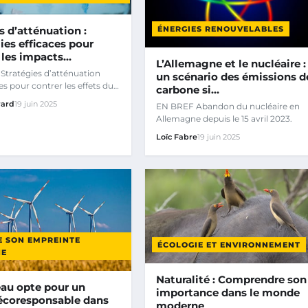
 d’atténuation :
ÉNERGIES RENOUVELABLES
ies efficaces pour
 les impacts…
L’Allemagne et le nucléaire :
Stratégies d’atténuation
un scénario des émissions d
les pour contrer les effets du
carbone si…
nt climatique.
rard
19 juin 2025
EN BREF Abandon du nucléaire en
Allemagne depuis le 15 avril 2023.
Loïc Fabre
19 juin 2025
E SON EMPREINTE
ÉCOLOGIE ET ENVIRONNEMENT
NE
Naturalité : Comprendre son
eau opte pour un
importance dans le monde
 écoresponsable dans
moderne