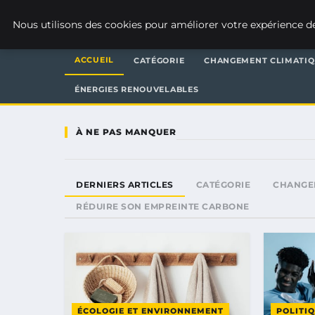
WEARECLIMATECONTROL
Nous utilisons des cookies pour améliorer votre expérience de
ACCUEIL
CATÉGORIE
CHANGEMENT CLIMATI
ÉNERGIES RENOUVELABLES
À NE PAS MANQUER
DERNIERS ARTICLES
CATÉGORIE
CHANGE
RÉDUIRE SON EMPREINTE CARBONE
ÉCOLOGIE ET ENVIRONNEMENT
POLITI