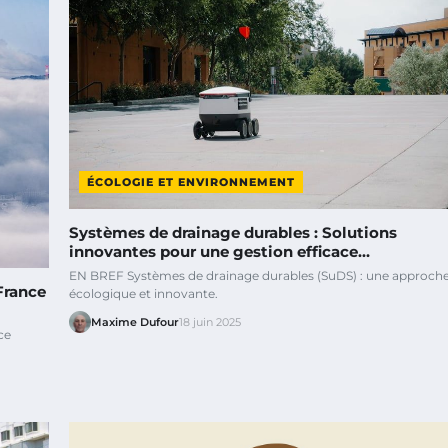
ÉCOLOGIE ET ENVIRONNEMENT
Systèmes de drainage durables : Solutions
innovantes pour une gestion efficace…
EN BREF Systèmes de drainage durables (SuDS) : une approch
France
écologique et innovante.
Maxime Dufour
18 juin 2025
ce