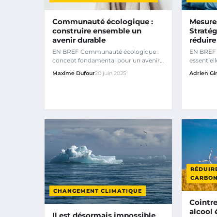
Communauté écologique :
Mesures
construire ensemble un
Stratég
avenir durable
réduire
EN BREF Communauté écologique :
EN BREF 
concept fondamental pour un avenir
essentiel
durable.
changeme
Maxime Dufour
20 juin 2025
Adrien Gi
RÉDUIR
CARBO
CHANGEMENT CLIMATIQUE
Cointr
alcool
Il est désormais impossible