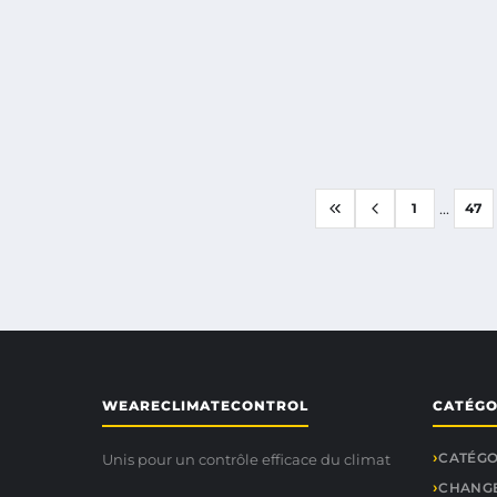
...
1
47
WEARECLIMATECONTROL
CATÉGO
CATÉGO
Unis pour un contrôle efficace du climat
CHANGE