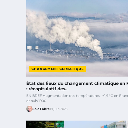
CHANGEMENT CLIMATIQUE
État des lieux du changement climatique en 
: récapitulatif des…
EN BREF Augmentation des températures : +1,9 °C en Fran
depuis 1900.
Loïc Fabre
18 juin 2025