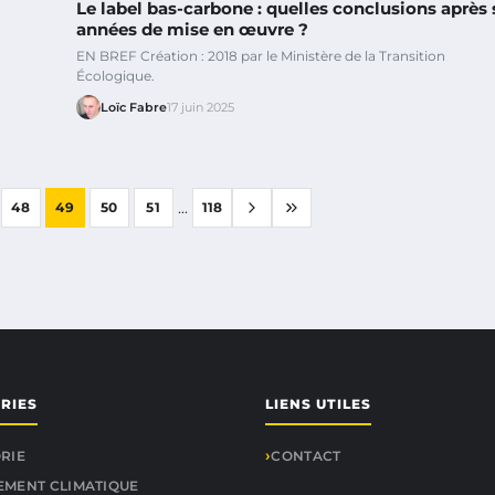
Le label bas-carbone : quelles conclusions après 
années de mise en œuvre ?
EN BREF Création : 2018 par le Ministère de la Transition
Écologique.
Loïc Fabre
17 juin 2025
...
48
49
50
51
118
RIES
LIENS UTILES
RIE
CONTACT
MENT CLIMATIQUE