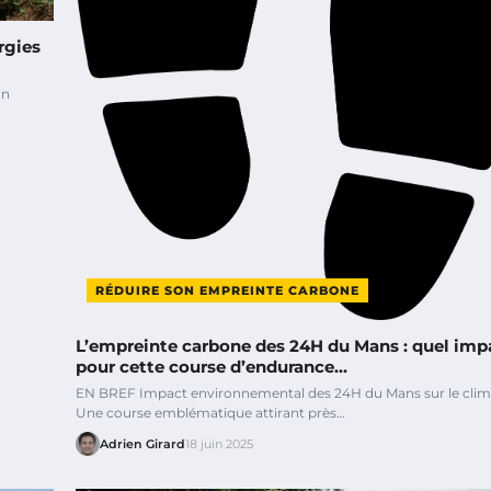
rgies
on
RÉDUIRE SON EMPREINTE CARBONE
L’empreinte carbone des 24H du Mans : quel imp
pour cette course d’endurance…
EN BREF Impact environnemental des 24H du Mans sur le clim
Une course emblématique attirant près…
Adrien Girard
18 juin 2025