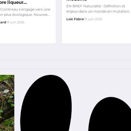
bre liqueur…
EN BREF Naturalité : Définition et
Cointreau s’engage vers une
enjeux dans un monde en mutation.
on plus écologique. Nouveau
Loïc Fabre
19 juin 2025
at avec Intact…
rard
19 juin 2025