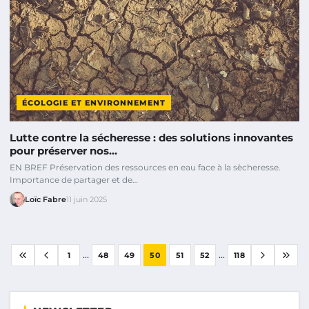
ÉCOLOGIE ET ENVIRONNEMENT
Lutte contre la sécheresse : des solutions innovantes
pour préserver nos…
EN BREF Préservation des ressources en eau face à la sècheresse.
Importance de partager et de…
Loïc Fabre
11 juin 2025
...
...
1
48
49
50
51
52
118