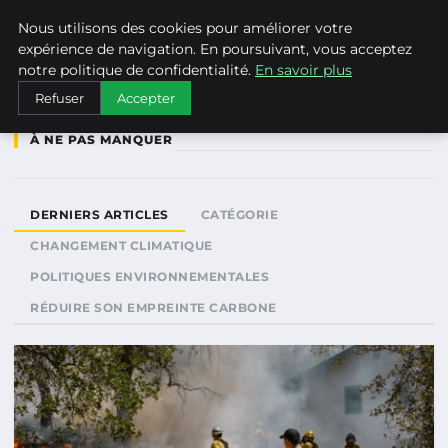
WEARECLIMATECONTROL
Nous utilisons des cookies pour améliorer votre
expérience de navigation. En poursuivant, vous acceptez
notre politique de confidentialité.
En savoir plus
Refuser
Accepter
À NE PAS MANQUER
DERNIERS ARTICLES
CATÉGORIE
CHANGEMENT CLIMATIQUE
POLITIQUES ENVIRONNEMENTALES
RÉDUIRE SON EMPREINTE CARBONE