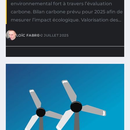
environnemental fort à travers l’évaluation
carbone. Bilan carbone prévu pour 2025 afin de
mesurer l’impact écologique. Valorisation des…
•
LOÏC FABRE
2 JUILLET 2025