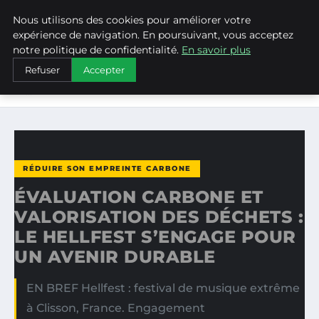
Nous utilisons des cookies pour améliorer votre
WEARECLIMATECONTROL
expérience de navigation. En poursuivant, vous acceptez
notre politique de confidentialité.
En savoir plus
ACCUEIL
RÉDUIRE SON EMPREINTE CARBONE
Refuser
Accepter
ÉVALUATION CARBONE ET VALORISATION DES DÉCHETS :
LE…
RÉDUIRE SON EMPREINTE CARBONE
ÉVALUATION CARBONE ET
VALORISATION DES DÉCHETS :
LE HELLFEST S’ENGAGE POUR
UN AVENIR DURABLE
EN BREF Hellfest : festival de musique extrême
à Clisson, France. Engagement