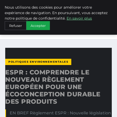
Nous utilisons des cookies pour améliorer votre
WEARECLIMATECONTROL
expérience de navigation. En poursuivant, vous acceptez
notre politique de confidentialité.
En savoir plus
ACCUEIL
POLITIQUES ENVIRONNEMENTALES
Refuser
Accepter
ESPR : COMPRENDRE LE NOUVEAU RÈGLEMENT EUROPÉEN
POUR…
POLITIQUES ENVIRONNEMENTALES
ESPR : COMPRENDRE LE
NOUVEAU RÈGLEMENT
EUROPÉEN POUR UNE
ÉCOCONCEPTION DURABLE
DES PRODUITS
EN BREF Règlement ESPR : Nouvelle législation