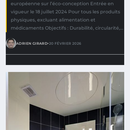
européenne sur l’éco-conception Entrée en
vigueur le 18 juillet 2024 Pour tous les produits
physiques, excluant alimentation et
médicaments Objectifs : Durabilité, circularité,…
•
ADRIEN GIRARD
20 FÉVRIER 2026