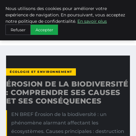
Nous utilisons des cookies pour améliorer votre
WEARECLIMATECONTROL
expérience de navigation. En poursuivant, vous acceptez
notre politique de confidentialité.
En savoir plus
ACCUEIL
ÉCOLOGIE ET ENVIRONNEMENT
Refuser
Accepter
ÉROSION DE LA BIODIVERSITÉ : COMPRENDRE SES CAUSES
ET…
ÉCOLOGIE ET ENVIRONNEMENT
ÉROSION DE LA BIODIVERSITÉ
: COMPRENDRE SES CAUSES
ET SES CONSÉQUENCES
EN BREF Érosion de la biodiversité : un
phénomène alarmant affectant les
écosystèmes. Causes principales : destruction