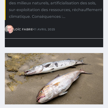
des milieux naturels, artificialisation des sols,
sur-exploitation des ressources, réchauffement
climatique. Conséquences :…
•
LOÏC FABRE
11 AVRIL 2025