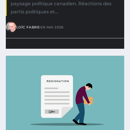
paysage politique canadien. Réactions des
partis politiques et…
•
LOÏC FABRE
28 MAI 2026