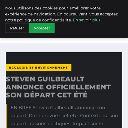
Nous utilisons des cookies pour améliorer votre
WEARECLIMATECONTROL
expérience de navigation. En poursuivant, vous acceptez
notre politique de confidentialité.
En savoir plus
ACCUEIL
ÉCOLOGIE ET ENVIRONNEMENT
Refuser
Accepter
STEVEN GUILBEAULT ANNONCE OFFICIELLEMENT SON
DÉPART…
ÉCOLOGIE ET ENVIRONNEMENT
STEVEN GUILBEAULT
ANNONCE OFFICIELLEMENT
SON DÉPART CET ÉTÉ
EN BREF Steven Guilbeault annonce son
départ. Date prévue : cet été. Contexte de son
départ : raisons politiques. Impact sur le