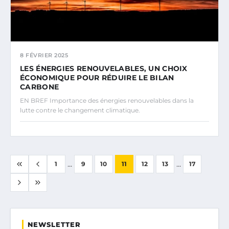
8 FÉVRIER 2025
LES ÉNERGIES RENOUVELABLES, UN CHOIX
ÉCONOMIQUE POUR RÉDUIRE LE BILAN
CARBONE
EN BREF Importance des énergies renouvelables dans la
lutte contre le changement climatique.
...
...
1
9
10
11
12
13
17
NEWSLETTER