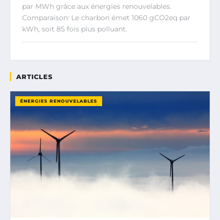
par MWh grâce aux énergies renouvelables.
Comparaison: Le charbon émet 1060 gCO2eq par
kWh, soit 85 fois plus polluant.
ARTICLES
ÉNERGIES RENOUVELABLES