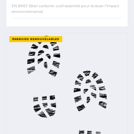
EN BREF Bilan carbone: outil essentiel pour évaluer l’impact
environnemental.
ÉNERGIES RENOUVELABLES