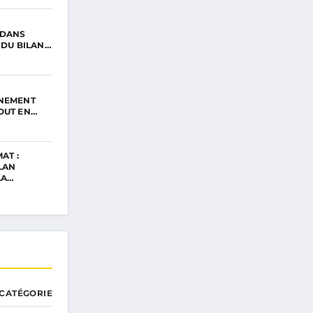
 DANS
 DU BILAN…
NNEMENT
OUT EN…
AT :
LAN
LA…
CATÉGORIE