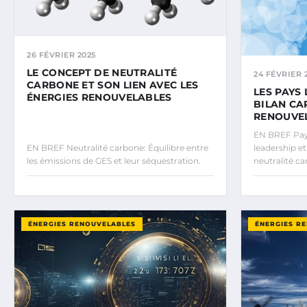
26 FÉVRIER 2025
LE CONCEPT DE NEUTRALITÉ
24 FÉVRIER 
CARBONE ET SON LIEN AVEC LES
LES PAYS
ÉNERGIES RENOUVELABLES
BILAN CA
RENOUVE
EN BREF Pays
EN BREF Neutralité carbone: Équilibre entre
leadership e
les émissions de GES et leur séquestration.
neutralité c
ÉNERGIES RENOUVELABLES
ÉNERGIES R