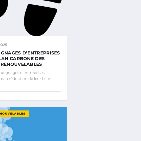
2025
IGNAGES D’ENTREPRISES
ILAN CARBONE DES
 RENOUVELABLES
oignages d’entreprises
s la réduction de leur bilan
ENOUVELABLES