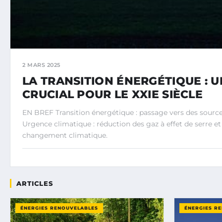
2 MARS 2025
LA TRANSITION ÉNERGÉTIQUE : 
CRUCIAL POUR LE XXIE SIÈCLE
EN BREF Transition énergétique : passage vers des sourc
Urgence climatique : réduction des gaz à effet de serre et 
changement climatique.
ARTICLES
ÉNERGIES RENOUVELABLES
ÉNERGIES R