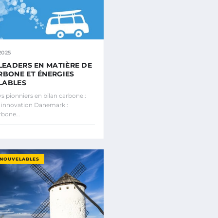
2025
 LEADERS EN MATIÈRE DE
RBONE ET ÉNERGIES
LABLES
 pionniers en bilan carbone :
t innovation Danemark :
arbone…
ENOUVELABLES