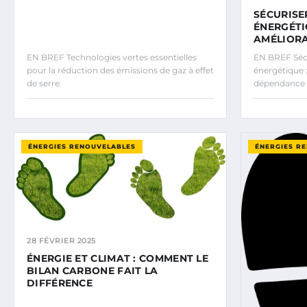
SÉCURISE
ÉNERGÉTI
AMÉLIORA
EN BREF Technologies vertes essentielles
EN BREF Séc
pour la réduction des émissions de gaz à effet
énergétique :
de serre.
dépendance
ÉNERGIES RENOUVELABLES
ÉNERGIES R
28 FÉVRIER 2025
ÉNERGIE ET CLIMAT : COMMENT LE
BILAN CARBONE FAIT LA
DIFFÉRENCE