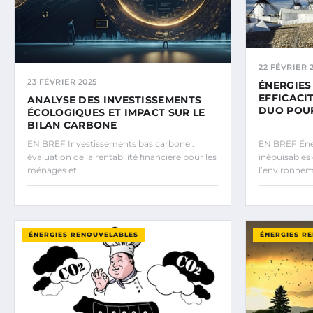
22 FÉVRIER 
23 FÉVRIER 2025
ÉNERGIES
EFFICACI
ANALYSE DES INVESTISSEMENTS
DUO POUR
ÉCOLOGIQUES ET IMPACT SUR LE
BILAN CARBONE
EN BREF Investissements bas carbone :
EN BREF Éner
évaluation de la rentabilité financière pour les
inépuisables
ménages et…
l’environnem
ÉNERGIES RENOUVELABLES
ÉNERGIES R