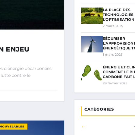
LA PLACE DES
TECHNOLOGIES
L’OPTIMISATION
2 mars 2025
SÉCURISER
L’APPROVISIO
UN ENJEU
ÉNERGÉTIQUE T
1 mars 2025
ÉNERGIE ET CLIM
es d’énergie décarbonées.
COMMENT LE BI
lutte contre le
CARBONE FAIT 
28 février 2025
CATÉGORIES
ENOUVELABLES