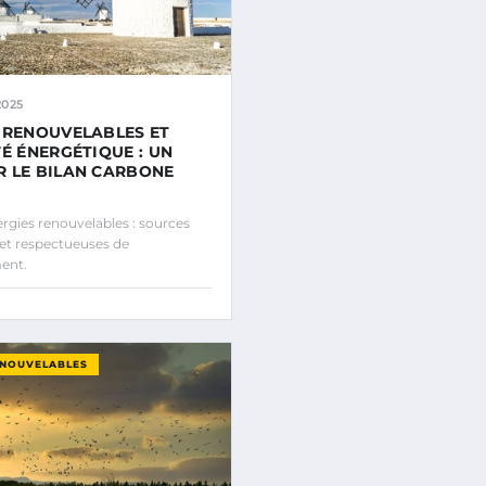
2025
 RENOUVELABLES ET
TÉ ÉNERGÉTIQUE : UN
 LE BILAN CARBONE
gies renouvelables : sources
 et respectueuses de
ent.
ENOUVELABLES