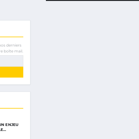
nos derniers
e boîte mail.
UN ENJEU
LE…