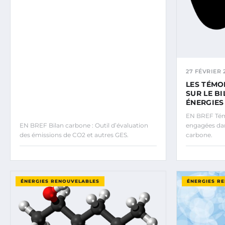
27 FÉVRIER 
LES TÉMO
SUR LE B
ÉNERGIES
EN BREF Tém
EN BREF Bilan carbone : Outil d’évaluation
engagées dan
des émissions de CO2 et autres GES.
carbone.
ÉNERGIES RENOUVELABLES
ÉNERGIES R