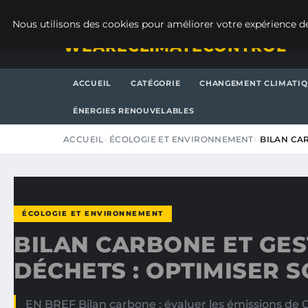
VENDREDI 7 AOÛT 2026
Nous utilisons des cookies pour améliorer votre expérience de
WEARECLIMATECONTROL
ACCUEIL
CATÉGORIE
CHANGEMENT CLIMATI
ÉNERGIES RENOUVELABLES
ACCUEIL
ÉCOLOGIE ET ENVIRONNEMENT
BILAN CA
ÉCOLOGIE ET ENVIRONNEMENT
BILAN CARBONE ET GES
DÉCHETS : OPTIMISER 
EN BREF Bilan carbone : évaluer les émissions de 