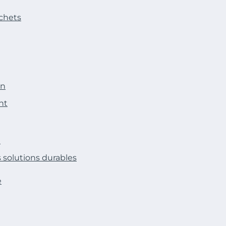
échets
on
nt
n
 solutions durables
e