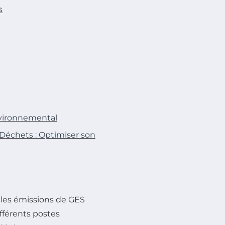
s
nvironnemental
Déchets : Optimiser son
 les émissions de GES
fférents postes