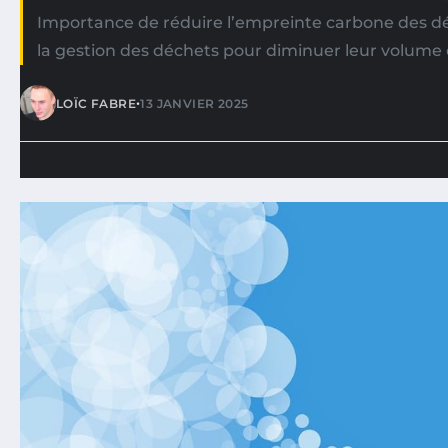
Importance de réduire l’empreinte carbone des dé
la gestion des déchets pour diminuer leur volume
•
LOÏC FABRE
13 JANVIER 2025