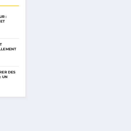
R :
ET
T
LLEMENT
RER DES
: UN