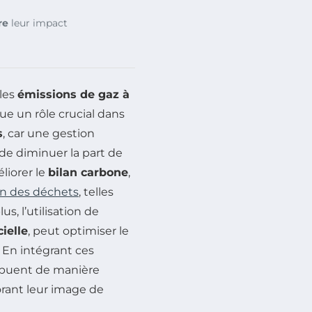
re
leur impact
 les
émissions de gaz à
ue un rôle crucial dans
s
, car une gestion
de diminuer la part de
liorer le
bilan carbone
,
on des déchets
, telles
us, l’utilisation de
cielle
, peut optimiser le
. En intégrant ces
ribuent de manière
rant leur image de