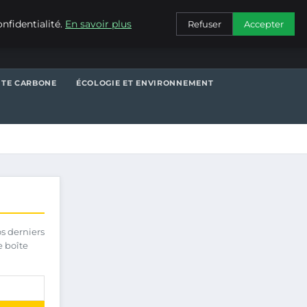
CONTACT
nfidentialité.
En savoir plus
Refuser
Accepter
NTE CARBONE
ÉCOLOGIE ET ENVIRONNEMENT
os derniers
e boîte