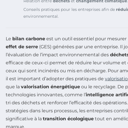
Relation entre
déchets
et
changement climatique
.
Conseils pratiques pour les entreprises afin de
rédui
environnemental.
Le
bilan carbone
est un outil essentiel pour mesurer
effet de serre
(GES) générées par une entreprise. Il jo
l’évaluation de l’impact environnemental des
déchet
efficace de ceux-ci permet de réduire leur volume et 
ceux qui sont incinérés ou mis en décharge. Pour amé
il est important d’adopter des pratiques de
valorisati
que la
valorisation énergétique
ou le recyclage. De pl
technologies innovantes, comme l’
intelligence artifi
tri des déchets et renforcer l’efficacité des opérations
stratégies dans leurs processus, les entreprises cont
significative à la
transition écologique
tout en amélio
marque.