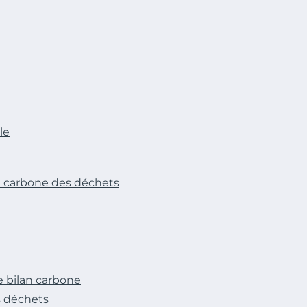
le
te carbone des déchets
e bilan carbone
s déchets