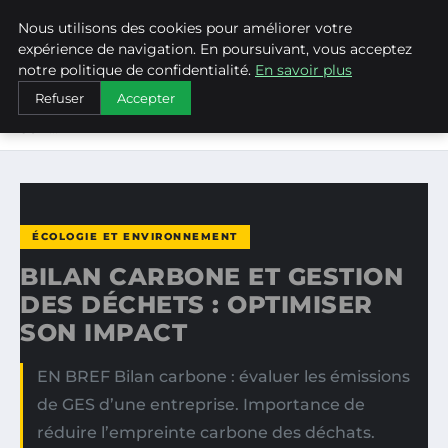
Nous utilisons des cookies pour améliorer votre
WEARECLIMATECONTROL
expérience de navigation. En poursuivant, vous acceptez
notre politique de confidentialité.
En savoir plus
ACCUEIL
ÉCOLOGIE ET ENVIRONNEMENT
Refuser
Accepter
BILAN CARBONE ET GESTION DES DÉCHETS : OPTIMISER
SON…
ÉCOLOGIE ET ENVIRONNEMENT
BILAN CARBONE ET GESTION
DES DÉCHETS : OPTIMISER
SON IMPACT
EN BREF Bilan carbone : évaluer les émissions
de GES d’une entreprise. Importance de
réduire l’empreinte carbone des déchats.