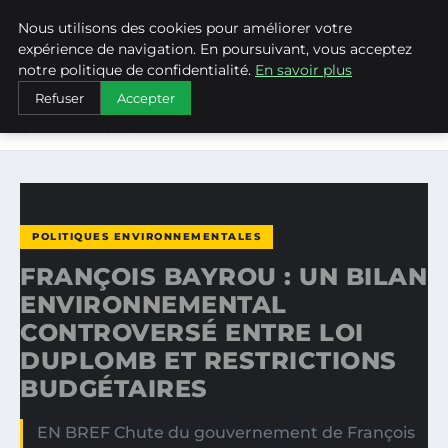
Nous utilisons des cookies pour améliorer votre
WEARECLIMATECONTROL
expérience de navigation. En poursuivant, vous acceptez
notre politique de confidentialité.
En savoir plus
ACCUEIL
POLITIQUES ENVIRONNEMENTALES
Refuser
Accepter
FRANÇOIS BAYROU : UN BILAN ENVIRONNEMENTAL
CONTROVERSÉ…
POLITIQUES ENVIRONNEMENTALES
FRANÇOIS BAYROU : UN BILAN
ENVIRONNEMENTAL
CONTROVERSÉ ENTRE LOI
DUPLOMB ET RESTRICTIONS
BUDGÉTAIRES
EN BREF Chute du gouvernement de François