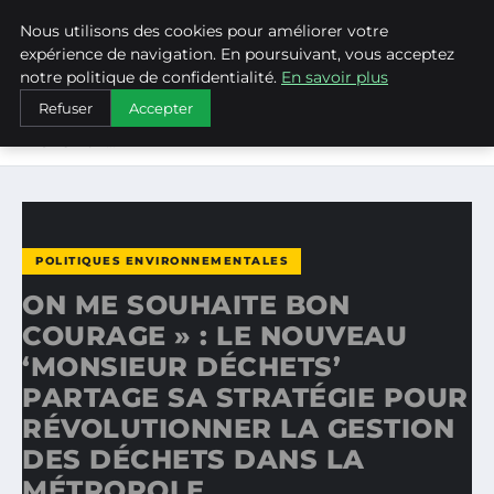
Nous utilisons des cookies pour améliorer votre
WEARECLIMATECONTROL
expérience de navigation. En poursuivant, vous acceptez
notre politique de confidentialité.
En savoir plus
ACCUEIL
POLITIQUES ENVIRONNEMENTALES
Refuser
Accepter
ON ME SOUHAITE BON COURAGE » : LE NOUVEAU
‘MONSIEUR…
POLITIQUES ENVIRONNEMENTALES
ON ME SOUHAITE BON
COURAGE » : LE NOUVEAU
‘MONSIEUR DÉCHETS’
PARTAGE SA STRATÉGIE POUR
RÉVOLUTIONNER LA GESTION
DES DÉCHETS DANS LA
MÉTROPOLE