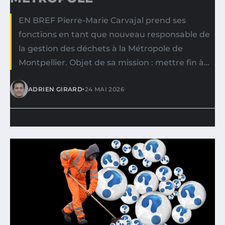
EN BREF Pierre-Marie Carvajal prend ses
fonctions en tant que nouveau responsable de
la gestion des déchets à la Métropole de
Montpellier. Objet de sa mission : mettre fin à…
•
ADRIEN GIRARD
24 MAI 2026