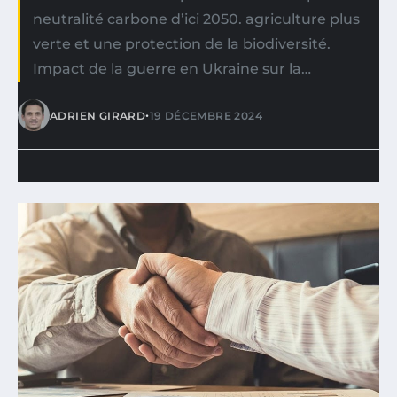
neutralité carbone d’ici 2050. agriculture plus
verte et une protection de la biodiversité.
Impact de la guerre en Ukraine sur la…
•
ADRIEN GIRARD
19 DÉCEMBRE 2024