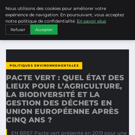
Nous utilisons des cookies pour améliorer votre
WEARECLIMATECONTROL
expérience de navigation. En poursuivant, vous acceptez
notre politique de confidentialité.
En savoir plus
ACCUEIL
POLITIQUES ENVIRONNEMENTALES
Refuser
Accepter
PACTE VERT : QUEL ÉTAT DES LIEUX POUR L’AGRICULTURE…
POLITIQUES ENVIRONNEMENTALES
PACTE VERT : QUEL ÉTAT DES
LIEUX POUR L’AGRICULTURE,
LA BIODIVERSITÉ ET LA
GESTION DES DÉCHETS EN
UNION EUROPÉENNE APRÈS
CINQ ANS ?
EN BREF Pacte vert présenté en 2019 pour une