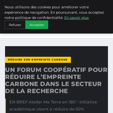
Nous utilisons des cookies pour améliorer votre
WEARECLIMATECONTROL
expérience de navigation. En poursuivant, vous acceptez
notre politique de confidentialité.
En savoir plus
ACCUEIL
RÉDUIRE SON EMPREINTE CARBONE
Refuser
Accepter
UN FORUM COOPÉRATIF POUR RÉDUIRE L’EMPREINTE
CARBONE…
RÉDUIRE SON EMPREINTE CARBONE
UN FORUM COOPÉRATIF POUR
RÉDUIRE L’EMPREINTE
CARBONE DANS LE SECTEUR
DE LA RECHERCHE
EN BREF Atelier Ma Terre en 180’ : initiative
académique visant à réduire de 50%