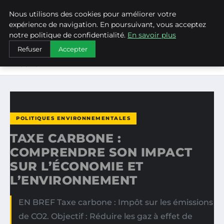
Nous utilisons des cookies pour améliorer votre
WEARECLIMATECONTROL
expérience de navigation. En poursuivant, vous acceptez
notre politique de confidentialité.
En savoir plus
ACCUEIL
POLITIQUES ENVIRONNEMENTALES
Refuser
Accepter
TAXE CARBONE : COMPRENDRE SON IMPACT SUR
L’ÉCONOMIE ET…
POLITIQUES ENVIRONNEMENTALES
TAXE CARBONE :
COMPRENDRE SON IMPACT
SUR L’ÉCONOMIE ET
L’ENVIRONNEMENT
EN BREF Taxe carbone : Impôt sur les émissions
de CO2. Objectif : Réduire les gaz à effet de