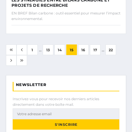
LES SYNERGIES ENTRE BILANS CARBONE ET
PROJETS DE RECHERCHE
EN BREF Bilan carbone : outil essentiel pour mesurer l’impact
environnemental.
...
...
1
13
14
15
16
17
22
NEWSLETTER
Inscrivez-vous pour recevoir nos derniers articles
directement dans votre boîte mail.
S'INSCRIRE