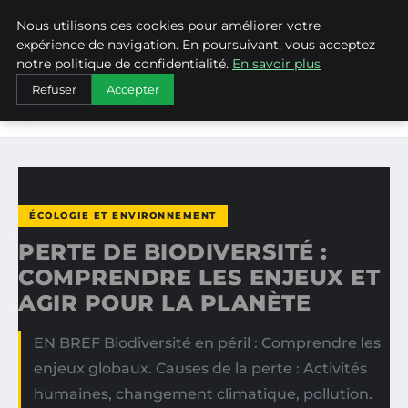
Nous utilisons des cookies pour améliorer votre
WEARECLIMATECONTROL
expérience de navigation. En poursuivant, vous acceptez
notre politique de confidentialité.
En savoir plus
ACCUEIL
ÉCOLOGIE ET ENVIRONNEMENT
Refuser
Accepter
PERTE DE BIODIVERSITÉ : COMPRENDRE LES ENJEUX ET
AGIR…
ÉCOLOGIE ET ENVIRONNEMENT
PERTE DE BIODIVERSITÉ :
COMPRENDRE LES ENJEUX ET
AGIR POUR LA PLANÈTE
EN BREF Biodiversité en péril : Comprendre les
enjeux globaux. Causes de la perte : Activités
humaines, changement climatique, pollution.