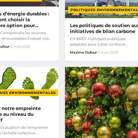
POLITIQUES ENVIRONNEMENTAL
 d’énergie durables :
t choisir la
ure option pour…
Les politiques de soutien au
initiatives de bilan carbone
Comprendre les sources
 renouvelables Évaluer vos
EN BREF Politiques publiques
énergétiques Comparer…
adaptées pour lutter contre le
ufour
21 mars 2025
changement climatique.
Maxime Dufour
21 mars 2025
QUES ENVIRONNEMENTALES
r notre empreinte
e au niveau du
if
Évaluation de l’empreinte
 l’échelle collective