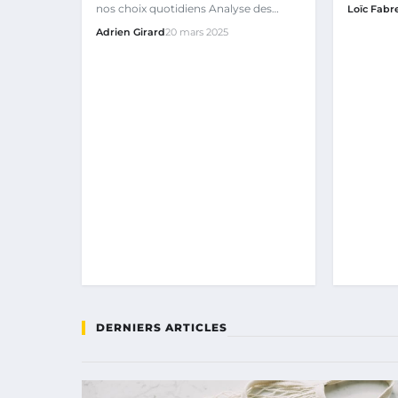
Importan
nos choix quotidiens Analyse des
Loïc Fabr
effets de nos gestes sur la…
Adrien Girard
20 mars 2025
DERNIERS ARTICLES