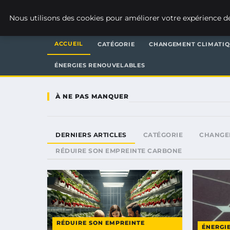
WEARECLIMATECONTROL
Nous utilisons des cookies pour améliorer votre expérience de
ACCUEIL
CATÉGORIE
CHANGEMENT CLIMATI
ÉNERGIES RENOUVELABLES
À NE PAS MANQUER
DERNIERS ARTICLES
CATÉGORIE
CHANGE
RÉDUIRE SON EMPREINTE CARBONE
RÉDUIRE SON EMPREINTE
ÉNERGI