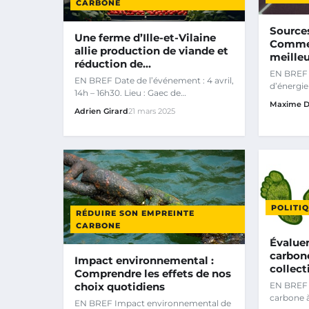
CARBONE
Sources
Une ferme d’Ille-et-Vilaine
Commen
allie production de viande et
meille
réduction de…
EN BREF 
EN BREF Date de l’événement : 4 avril,
d’énergie
14h – 16h30. Lieu : Gaec de
besoins 
Maxime D
Montbouard, Sens de Bretagne.
Adrien Girard
21 mars 2025
POLITI
RÉDUIRE SON EMPREINTE
CARBONE
Évalue
carbon
Impact environnemental :
collect
Comprendre les effets de nos
EN BREF 
choix quotidiens
carbone à
EN BREF Impact environnemental de