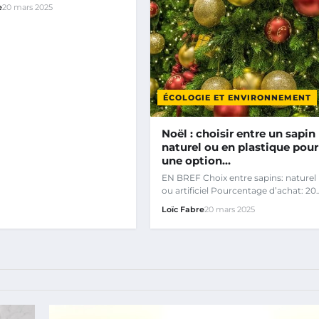
ce du bilan carbone pour…
e
20 mars 2025
ÉCOLOGIE ET ENVIRONNEMENT
Noël : choisir entre un sapin
naturel ou en plastique pour
une option…
EN BREF Choix entre sapins: naturel
ou artificiel Pourcentage d’achat: 20
de sapins naturels en…
Loïc Fabre
20 mars 2025