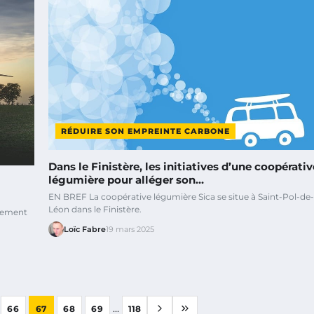
RÉDUIRE SON EMPREINTE CARBONE
Dans le Finistère, les initiatives d’une coopérativ
légumière pour alléger son…
EN BREF La coopérative légumière Sica se situe à Saint-Pol-de-
Léon dans le Finistère.
nnement
Loïc Fabre
19 mars 2025
...
66
67
68
69
118