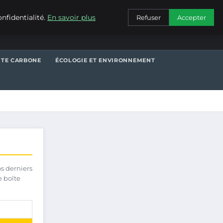
CONTACT
nfidentialité.
En savoir plus
Refuser
Accepter
NTE CARBONE
ÉCOLOGIE ET ENVIRONNEMENT
os derniers
e boîte