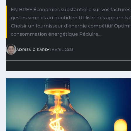
EN BREF Économies substantielle sur vos factures
gestes simples au quotidien Utiliser des appareil
Choisir un fournisseur d’énergie compétitif Optimi
consommation énergétique Réduire…
•
ADRIEN GIRARD
1 AVRIL 2025