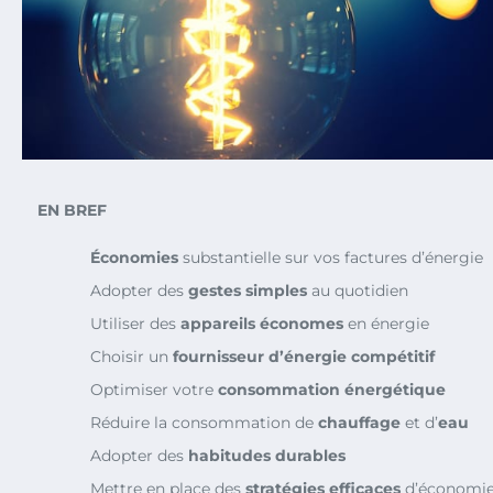
EN BREF
Économies
substantielle sur vos factures d’énergie
Adopter des
gestes simples
au quotidien
Utiliser des
appareils économes
en énergie
Choisir un
fournisseur d’énergie compétitif
Optimiser votre
consommation énergétique
Réduire la consommation de
chauffage
et d’
eau
Adopter des
habitudes durables
Mettre en place des
stratégies efficaces
d’économie