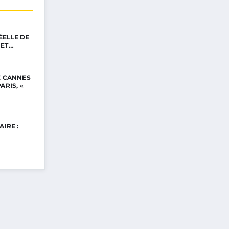
ELLE DE
NET…
E CANNES
ARIS, «
AIRE :