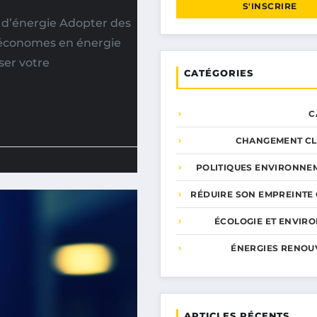
S'INSCRIRE
 d’énergie Adopter des
s économes en énergie
ser votre
CATÉGORIES
C
CHANGEMENT CL
POLITIQUES ENVIRONNE
RÉDUIRE SON EMPREINTE
ÉCOLOGIE ET ENVIR
ÉNERGIES RENOU
ARTICLES RÉCENTS