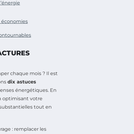
d’énergie
es économies
contournables
ACTURES
mper chaque mois ? Il est
tons
dix astuces
enses énergétiques. En
 optimisant votre
ubstantielles tout en
age : remplacer les