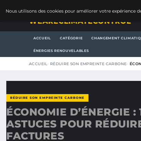
JEUDI 6 AOÛT 2026
Nous utilisons des cookies pour améliorer votre expérience de
WEARECLIMATECONTROL
ACCUEIL
CATÉGORIE
CHANGEMENT CLIMATI
ÉNERGIES RENOUVELABLES
ACCUEIL
RÉDUIRE SON EMPREINTE CARBONE
ÉCON
RÉDUIRE SON EMPREINTE CARBONE
ÉCONOMIE D’ÉNERGIE : 
ASTUCES POUR RÉDUIR
FACTURES