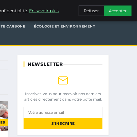
nfidentialité.
En savoir plus
Refuser
Accepter
NTE CARBONE
ÉCOLOGIE ET ENVIRONNEMENT
NEWSLETTER
Inscrivez-vous pour recevoir nos derniers
articles directement dans votre boîte mail.
Votre adresse email
ES
S'INSCRIRE