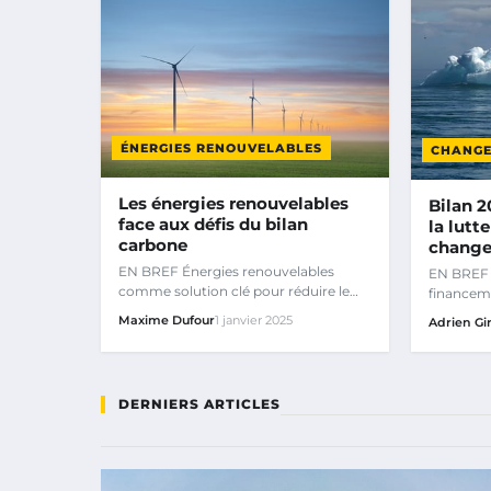
ÉNERGIES RENOUVELABLES
CHANGE
Les énergies renouvelables
Bilan 2
face aux défis du bilan
la lutt
carbone
change
EN BREF Énergies renouvelables
EN BREF 
comme solution clé pour réduire le
financem
bilan carbone.
milliards 
Maxime Dufour
1 janvier 2025
Adrien Gi
DERNIERS ARTICLES