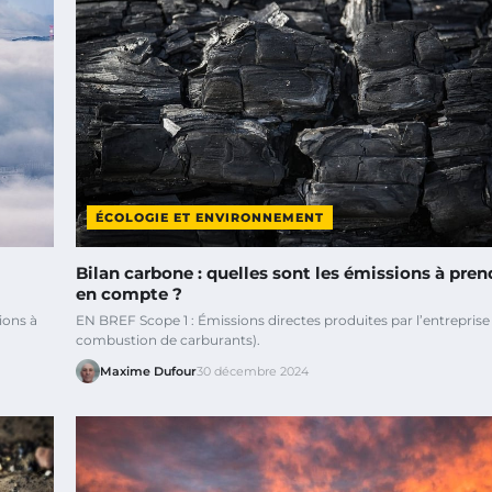
ÉCOLOGIE ET ENVIRONNEMENT
Bilan carbone : quelles sont les émissions à pren
en compte ?
ions à
EN BREF Scope 1 : Émissions directes produites par l’entreprise 
combustion de carburants).
Maxime Dufour
30 décembre 2024