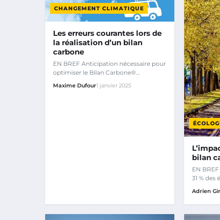
CHANGEMENT CLIMATIQUE
Les erreurs courantes lors de
la réalisation d’un bilan
carbone
EN BREF Anticipation nécessaire pour
optimiser le Bilan Carbone®
Développer une vision à long terme…
Maxime Dufour
1 janvier 2025
ÉCOLOG
L’impac
bilan 
EN BREF 
31 % des 
effet de s
Adrien Gi