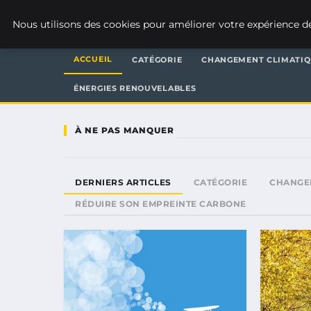
WEARECLIMATECONTROL
Nous utilisons des cookies pour améliorer votre expérience de
ACCUEIL
CATÉGORIE
CHANGEMENT CLIMATI
ÉNERGIES RENOUVELABLES
À NE PAS MANQUER
DERNIERS ARTICLES
CATÉGORIE
CHANGE
RÉDUIRE SON EMPREINTE CARBONE