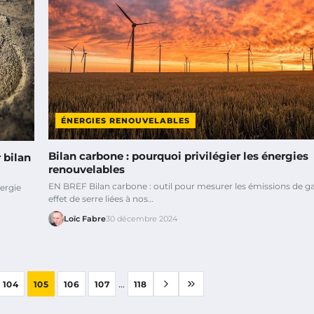
ÉNERGIES RENOUVELABLES
Bilan carbone : pourquoi privilégier les énergies
 bilan
renouvelables
EN BREF Bilan carbone : outil pour mesurer les émissions de ga
ergie
effet de serre liées à nos…
Loïc Fabre
30 décembre 2024
...
104
105
106
107
118