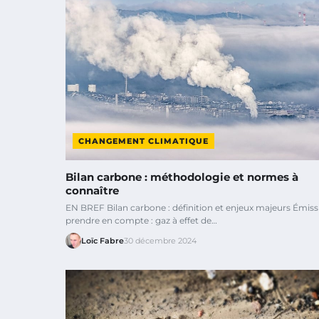
CHANGEMENT CLIMATIQUE
Bilan carbone : méthodologie et normes à
connaître
EN BREF Bilan carbone : définition et enjeux majeurs Émiss
prendre en compte : gaz à effet de…
Loïc Fabre
30 décembre 2024