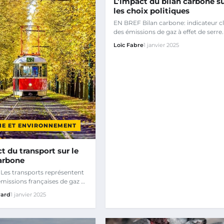
L’impact du bilan carbone s
les choix politiques
EN BREF Bilan carbone: indicateur c
des émissions de gaz à effet de serre.
Loïc Fabre
1 janvier 2025
IE ET ENVIRONNEMENT
t du transport sur le
carbone
Les transports représentent
émissions françaises de gaz à
erre (GES).
rard
1 janvier 2025