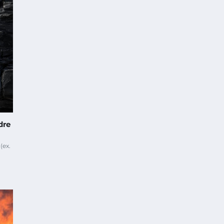
dre
(ex.