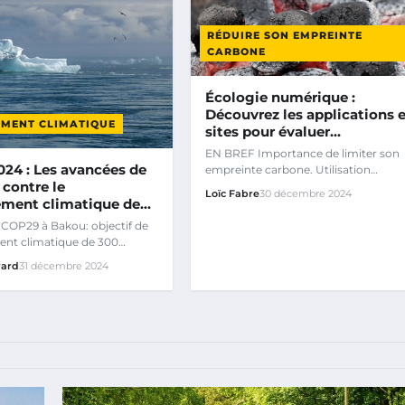
RÉDUIRE SON EMPREINTE
CARBONE
Écologie numérique :
Découvrez les applications e
MENT CLIMATIQUE
sites pour évaluer…
EN BREF Importance de limiter son
024 : Les avancées de
empreinte carbone. Utilisation
e contre le
d’applications et de sites pour…
Loïc Fabre
30 décembre 2024
ment climatique de…
COP29 à Bakou: objectif de
ent climatique de 300
de dollars.
rard
31 décembre 2024