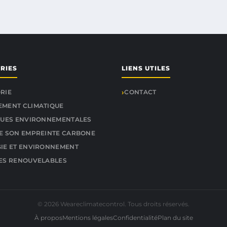
RIES
LIENS UTILES
RIE
CONTACT
MENT CLIMATIQUE
QUES ENVIRONNEMENTALES
E SON EMPREINTE CARBONE
IE ET ENVIRONNEMENT
ES RENOUVELABLES
© 2026 Weareclimatecontrol. Tous droits réservés.
À propos
Mentions légales
Confidentialité
Plan du site