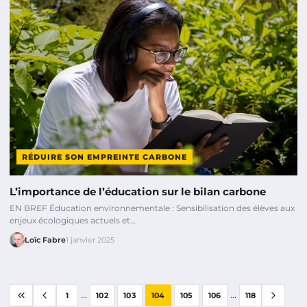
RÉDUIRE SON EMPREINTE CARBONE
L’importance de l’éducation sur le bilan carbone
EN BREF Éducation environnementale : Sensibilisation des élèves aux
enjeux écologiques actuels et…
Loïc Fabre
1 janvier 2025
...
...
1
102
103
104
105
106
118