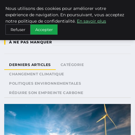
WEARECLIMATECONTROL
Nous utilisons des cookies pour améliorer votre
expérience de navigation. En poursuivant, vous acceptez
notre politique de confidentialité.
En savoir plus
Refuser
Accepter
À NE PAS MANQUER
DERNIERS ARTICLES
CATÉGORIE
CHANGEMENT CLIMATIQUE
POLITIQUES ENVIRONNEMENTALES
RÉDUIRE SON EMPREINTE CARBONE