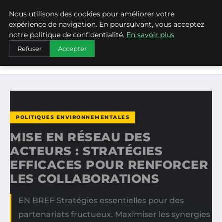
Nous utilisons des cookies pour améliorer votre
WEARECLIMATECONTROL
expérience de navigation. En poursuivant, vous acceptez
notre politique de confidentialité.
En savoir plus
ACCUEIL
POLITIQUES ENVIRONNEMENTALES
Refuser
Accepter
MISE EN RÉSEAU DES ACTEURS : STRATÉGIES EFFICACES
POUR…
POLITIQUES ENVIRONNEMENTALES
MISE EN RÉSEAU DES
ACTEURS : STRATÉGIES
EFFICACES POUR RENFORCER
LES COLLABORATIONS
EN BREF Stratégies essentielles pour des
partenariats fructueux. Maximiser les synergies