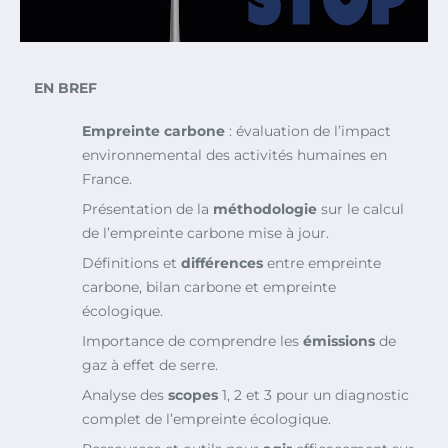
EN BREF
Empreinte carbone
: évaluation de l’impact
environnemental des activités humaines en
France.
Présentation de la
méthodologie
sur le calcul
de l’empreinte carbone mise à jour.
Définitions et
différences
entre empreinte
carbone, bilan carbone et empreinte
écologique.
Importance de comprendre les
émissions
de
gaz à effet de serre.
Analyse des
scopes
1, 2 et 3 pour un diagnostic
complet de l’empreinte écologique.