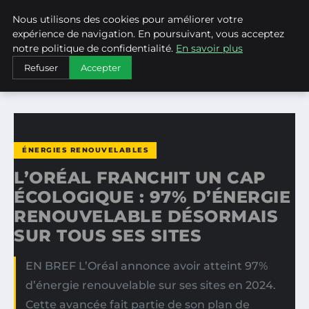
Nous utilisons des cookies pour améliorer votre
WEARECLIMATECONTROL
expérience de navigation. En poursuivant, vous acceptez
notre politique de confidentialité.
En savoir plus
ACCUEIL
ÉNERGIES RENOUVELABLES
Refuser
Accepter
L’ORÉAL FRANCHIT UN CAP ÉCOLOGIQUE : 97% D’ÉNERGIE…
ÉNERGIES RENOUVELABLES
L’ORÉAL FRANCHIT UN CAP
ÉCOLOGIQUE : 97% D’ÉNERGIE
RENOUVELABLE DÉSORMAIS
SUR TOUS SES SITES
EN BREF L’Oréal annonce avoir atteint 97%
d’énergie renouvelable sur ses sites en 2024.
Cette avancée fait partie de son plan de