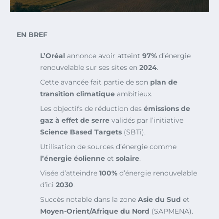
EN BREF
L’Oréal
annonce avoir atteint
97%
d’énergie
renouvelable sur ses sites en
2024
.
Cette avancée fait partie de son
plan de
transition climatique
ambitieux.
Les objectifs de réduction des
émissions de
gaz à effet de serre
validés par l’initiative
Science Based Targets
(SBTi).
Utilisation de sources d’énergie comme
l’énergie éolienne
et
solaire
.
Visée d’atteindre
100%
d’énergie renouvelable
d’ici
2030
.
Succès notable dans la zone
Asie du Sud
et
Moyen-Orient/Afrique du Nord
(SAPMENA).