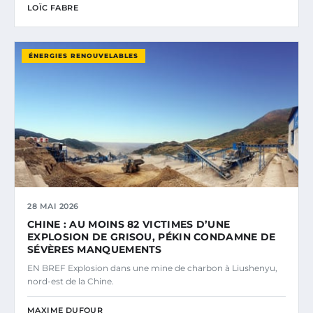
LOÏC FABRE
ÉNERGIES RENOUVELABLES
28 MAI 2026
CHINE : AU MOINS 82 VICTIMES D’UNE
EXPLOSION DE GRISOU, PÉKIN CONDAMNE DE
SÉVÈRES MANQUEMENTS
EN BREF Explosion dans une mine de charbon à Liushenyu,
nord-est de la Chine.
MAXIME DUFOUR