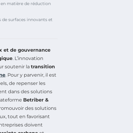
s en matière de réduction
 de surfaces innovants et
x et de gouvernance
gique
. L’innovation
r soutenir la
transition
one
. Pour y parvenir, il est
ls, de repenser les
nt dans des solutions
plateforme
Betriber &
romouvoir des solutions
x, tout en favorisant
entreprises doivent