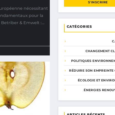
S'INSCRIRE
 européenne nécessitant
 Fondamentaux pour la
 Betriber & Emwelt :…
CATÉGORIES
C
CHANGEMENT CL
POLITIQUES ENVIRONNE
RÉDUIRE SON EMPREINTE
ÉCOLOGIE ET ENVIR
ÉNERGIES RENOU
ARTICLES RÉCENTS