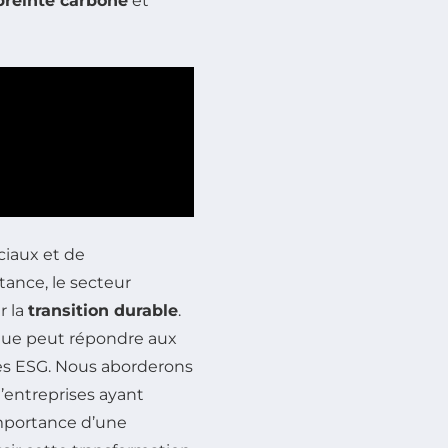
reinte carbone
et
iaux et de
ance, le secteur
r la
transition durable
.
ique peut répondre aux
ipes ESG. Nous aborderons
’entreprises ayant
’importance d’une