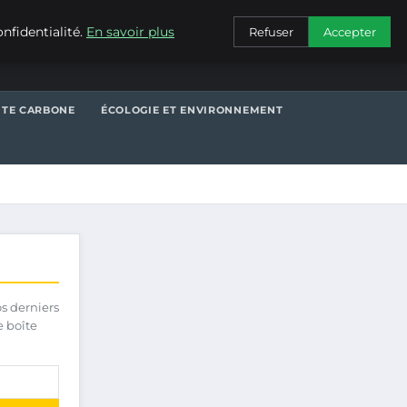
CONTACT
nfidentialité.
En savoir plus
Refuser
Accepter
NTE CARBONE
ÉCOLOGIE ET ENVIRONNEMENT
os derniers
e boîte