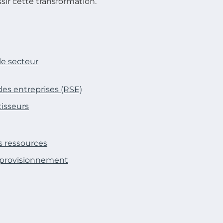
sir cette transformation.
le secteur
des entreprises (RSE)
tisseurs
es ressources
approvisionnement