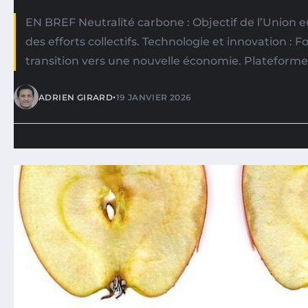
EN BREF Neutralité carbone : Objectif de l’Union
des efforts collectifs. Technologie et innovation :
transition vers une nouvelle économie. Plateforme
•
ADRIEN GIRARD
19 JANVIER 2026