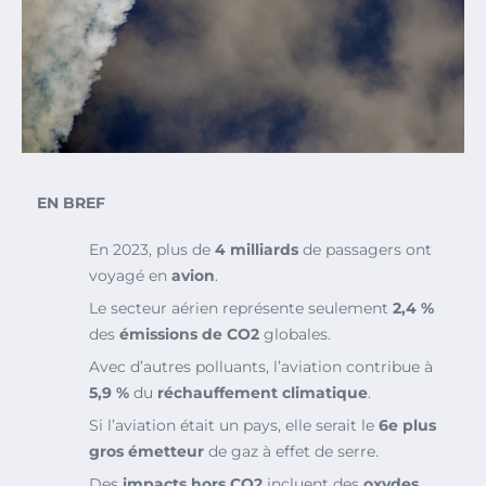
EN BREF
En 2023, plus de
4 milliards
de passagers ont
voyagé en
avion
.
Le secteur aérien représente seulement
2,4 %
des
émissions de CO2
globales.
Avec d’autres polluants, l’aviation contribue à
5,9 %
du
réchauffement climatique
.
Si l’aviation était un pays, elle serait le
6e plus
gros émetteur
de gaz à effet de serre.
Des
impacts hors CO2
incluent des
oxydes