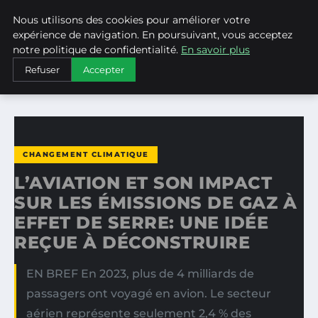
Nous utilisons des cookies pour améliorer votre
WEARECLIMATECONTROL
expérience de navigation. En poursuivant, vous acceptez
notre politique de confidentialité.
En savoir plus
ACCUEIL
CHANGEMENT CLIMATIQUE
Refuser
Accepter
L’AVIATION ET SON IMPACT SUR LES ÉMISSIONS DE GAZ À…
CHANGEMENT CLIMATIQUE
L’AVIATION ET SON IMPACT
SUR LES ÉMISSIONS DE GAZ À
EFFET DE SERRE: UNE IDÉE
REÇUE À DÉCONSTRUIRE
EN BREF En 2023, plus de 4 milliards de
passagers ont voyagé en avion. Le secteur
aérien représente seulement 2,4 % des