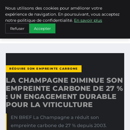
Nous utilisons des cookies pour améliorer votre
WEARECLIMATECONTROL
expérience de navigation. En poursuivant, vous acceptez
notre politique de confidentialité.
En savoir plus
ACCUEIL
RÉDUIRE SON EMPREINTE CARBONE
Refuser
Accepter
LA CHAMPAGNE DIMINUE SON EMPREINTE CARBONE DE 27
%…
RÉDUIRE SON EMPREINTE CARBONE
LA CHAMPAGNE DIMINUE SON
EMPREINTE CARBONE DE 27 %
: UN ENGAGEMENT DURABLE
POUR LA VITICULTURE
EN BREF La Champagne a réduit son
empreinte carbone de 27 % depuis 2003.