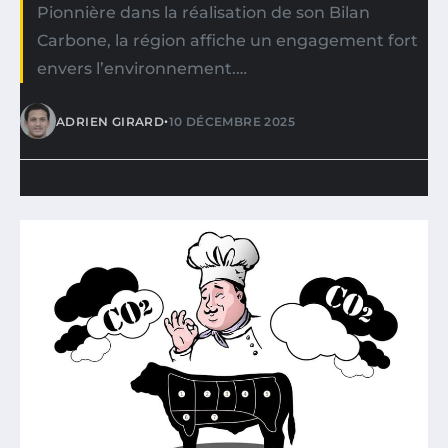
Pionnière dans la réalisation de son Bilan
Carbone, la région affiche un engagement fort
envers l’environnement.…
•
ADRIEN GIRARD
10 DÉCEMBRE 2025