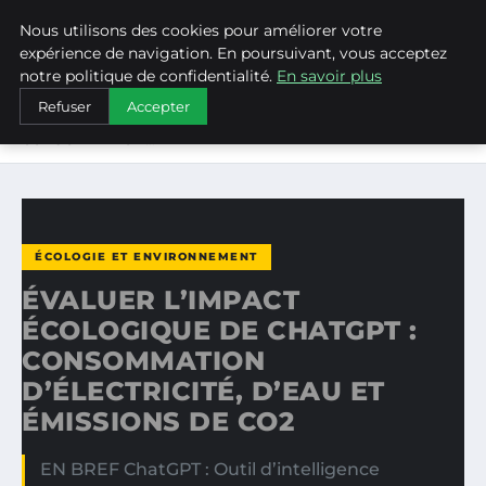
Nous utilisons des cookies pour améliorer votre
WEARECLIMATECONTROL
expérience de navigation. En poursuivant, vous acceptez
notre politique de confidentialité.
En savoir plus
ACCUEIL
ÉCOLOGIE ET ENVIRONNEMENT
Refuser
Accepter
ÉVALUER L’IMPACT ÉCOLOGIQUE DE CHATGPT :
CONSOMMATION…
ÉCOLOGIE ET ENVIRONNEMENT
ÉVALUER L’IMPACT
ÉCOLOGIQUE DE CHATGPT :
CONSOMMATION
D’ÉLECTRICITÉ, D’EAU ET
ÉMISSIONS DE CO2
EN BREF ChatGPT : Outil d’intelligence