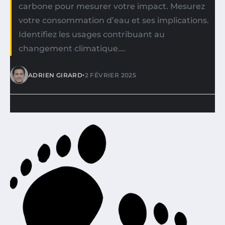
carbone pour mesurer votre impact. Mesurez
votre consommation d’eau et ses implications.
Identifiez les usages contribuant au
changement climatique.…
•
ADRIEN GIRARD
2 FÉVRIER 2025