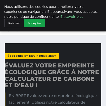
Nous utilisons des cookies pour améliorer votre
WEARECLIMATECONTROL
expérience de navigation. En poursuivant, vous acceptez
notre politique de confidentialité.
En savoir plus
ACCUEIL
ÉCOLOGIE ET ENVIRONNEMENT
Refuser
Accepter
ÉVALUEZ VOTRE EMPREINTE ÉCOLOGIQUE GRÂCE À
NOTRE…
ÉCOLOGIE ET ENVIRONNEMENT
ÉVALUEZ VOTRE EMPREINTE
ÉCOLOGIQUE GRÂCE À NOTRE
CALCULATEUR DE CARBONE
ET D’EAU !
EN BREF Évaluez votre empreinte écologique
facilement. Utilisez notre calculateur de