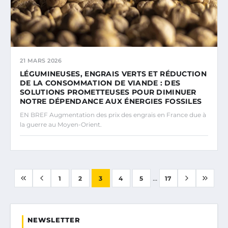
21 MARS 2026
LÉGUMINEUSES, ENGRAIS VERTS ET RÉDUCTION
DE LA CONSOMMATION DE VIANDE : DES
SOLUTIONS PROMETTEUSES POUR DIMINUER
NOTRE DÉPENDANCE AUX ÉNERGIES FOSSILES
EN BREF Augmentation des prix des engrais en France due à
la guerre au Moyen-Orient.
...
1
2
3
4
5
17
NEWSLETTER