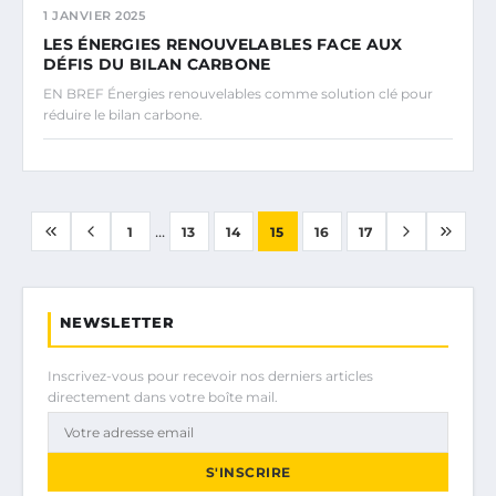
1 JANVIER 2025
LES ÉNERGIES RENOUVELABLES FACE AUX
DÉFIS DU BILAN CARBONE
EN BREF Énergies renouvelables comme solution clé pour
réduire le bilan carbone.
...
1
13
14
15
16
17
NEWSLETTER
Inscrivez-vous pour recevoir nos derniers articles
directement dans votre boîte mail.
S'INSCRIRE