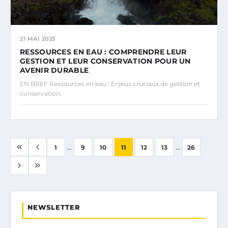
21 MAI 2025
RESSOURCES EN EAU : COMPRENDRE LEUR
GESTION ET LEUR CONSERVATION POUR UN
AVENIR DURABLE
EN BREF Ressources en eau : Enjeux cruciaux de gestion et
conservation.
...
...
1
9
10
11
12
13
26
NEWSLETTER