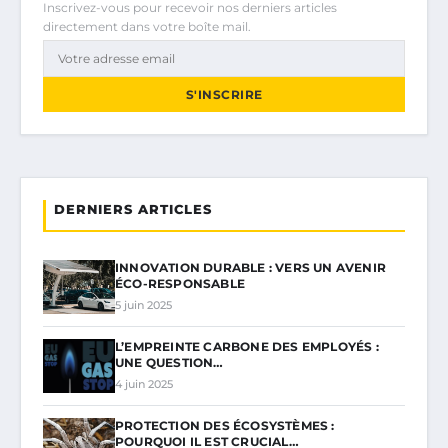
Inscrivez-vous pour recevoir nos derniers articles
directement dans votre boîte mail.
S'INSCRIRE
DERNIERS ARTICLES
INNOVATION DURABLE : VERS UN AVENIR
ÉCO-RESPONSABLE
5 juin 2025
L’EMPREINTE CARBONE DES EMPLOYÉS :
UNE QUESTION…
4 juin 2025
PROTECTION DES ÉCOSYSTÈMES :
POURQUOI IL EST CRUCIAL…