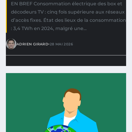
EN BREF Consommation électrique des box et
décodeurs TV : cinq fois supérieure aux réseaux
d’accès fixes. État des lieux de la consommation
: 3,4 TWh en 2024, malgré une…
•
ADRIEN GIRARD
28 MAI 2026