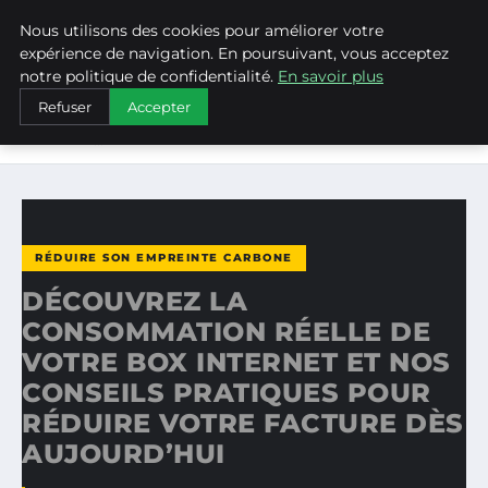
Nous utilisons des cookies pour améliorer votre
WEARECLIMATECONTROL
expérience de navigation. En poursuivant, vous acceptez
notre politique de confidentialité.
En savoir plus
ACCUEIL
RÉDUIRE SON EMPREINTE CARBONE
Refuser
Accepter
DÉCOUVREZ LA CONSOMMATION RÉELLE DE VOTRE BOX
INTERNET…
RÉDUIRE SON EMPREINTE CARBONE
DÉCOUVREZ LA
CONSOMMATION RÉELLE DE
VOTRE BOX INTERNET ET NOS
CONSEILS PRATIQUES POUR
RÉDUIRE VOTRE FACTURE DÈS
AUJOURD’HUI