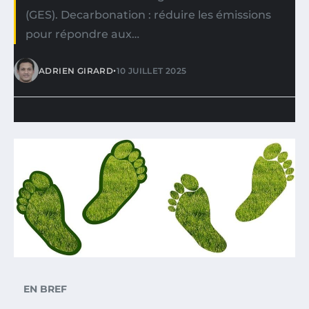
(GES). Decarbonation : réduire les émissions
pour répondre aux…
•
ADRIEN GIRARD
10 JUILLET 2025
EN BREF