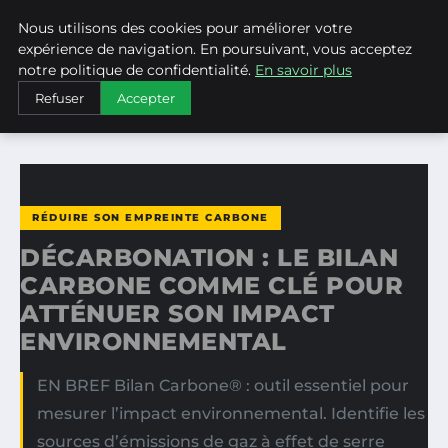
Nous utilisons des cookies pour améliorer votre
WEARECLIMATECONTROL
expérience de navigation. En poursuivant, vous acceptez
notre politique de confidentialité.
En savoir plus
ACCUEIL
RÉDUIRE SON EMPREINTE CARBONE
Refuser
Accepter
DÉCARBONATION : LE BILAN CARBONE COMME CLÉ POUR…
RÉDUIRE SON EMPREINTE CARBONE
DÉCARBONATION : LE BILAN
CARBONE COMME CLÉ POUR
ATTÉNUER SON IMPACT
ENVIRONNEMENTAL
EN BREF Bilan Carbone® : outil essentiel pour
mesurer l’impact environnemental. Identifie les
sources d’émissions de gaz à effet de serre