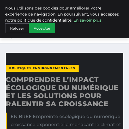
Nous utilisons des cookies pour améliorer votre
WEARECLIMATECONTROL
expérience de navigation. En poursuivant, vous acceptez
notre politique de confidentialité.
En savoir plus
ACCUEIL
POLITIQUES ENVIRONNEMENTALES
Refuser
Accepter
COMPRENDRE L’IMPACT ÉCOLOGIQUE DU NUMÉRIQUE ET
LES…
POLITIQUES ENVIRONNEMENTALES
COMPRENDRE L’IMPACT
ÉCOLOGIQUE DU NUMÉRIQUE
ET LES SOLUTIONS POUR
RALENTIR SA CROISSANCE
EN BREF Empreinte écologique du numérique :
croissance exponentielle menacant le climat et