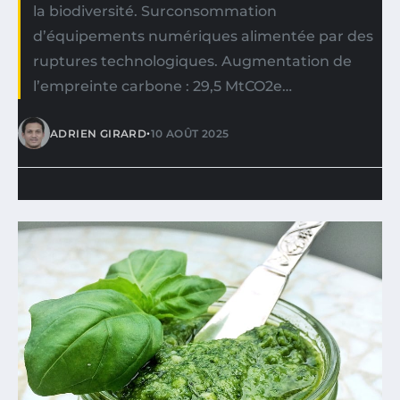
la biodiversité. Surconsommation
d’équipements numériques alimentée par des
ruptures technologiques. Augmentation de
l’empreinte carbone : 29,5 MtCO2e…
•
ADRIEN GIRARD
10 AOÛT 2025