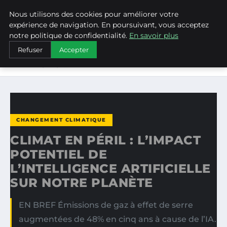
Nous utilisons des cookies pour améliorer votre
WEARECLIMATECONTROL
expérience de navigation. En poursuivant, vous acceptez
notre politique de confidentialité.
En savoir plus
ACCUEIL
CHANGEMENT CLIMATIQUE
Refuser
Accepter
CLIMAT EN PÉRIL : L’IMPACT POTENTIEL DE
L’INTELLIGENCE…
CHANGEMENT CLIMATIQUE
CLIMAT EN PÉRIL : L’IMPACT
POTENTIEL DE
L’INTELLIGENCE ARTIFICIELLE
SUR NOTRE PLANÈTE
EN BREF Émissions de gaz à effet de serre
augmentées de 48% en cinq ans à cause de l’IA.