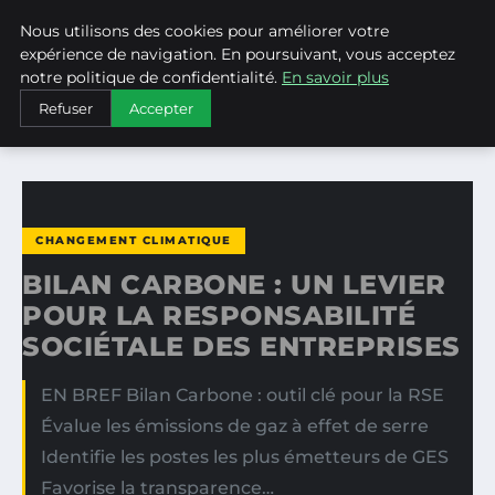
Nous utilisons des cookies pour améliorer votre
WEARECLIMATECONTROL
expérience de navigation. En poursuivant, vous acceptez
notre politique de confidentialité.
En savoir plus
ACCUEIL
CHANGEMENT CLIMATIQUE
Refuser
Accepter
BILAN CARBONE : UN LEVIER POUR LA RESPONSABILITÉ…
CHANGEMENT CLIMATIQUE
BILAN CARBONE : UN LEVIER
POUR LA RESPONSABILITÉ
SOCIÉTALE DES ENTREPRISES
EN BREF Bilan Carbone : outil clé pour la RSE
Évalue les émissions de gaz à effet de serre
Identifie les postes les plus émetteurs de GES
Favorise la transparence…