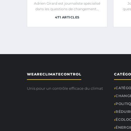
Adrien Girard est journaliste spécialisé
Jo
dans les questions de changement…
ques
471 ARTICLES
WEARECLIMATECONTROL
CATÉGO
CATÉGO
Unis pour un contrôle efficace du climat
CHANGE
POLITI
RÉDUIR
ÉCOLOG
ÉNERGI