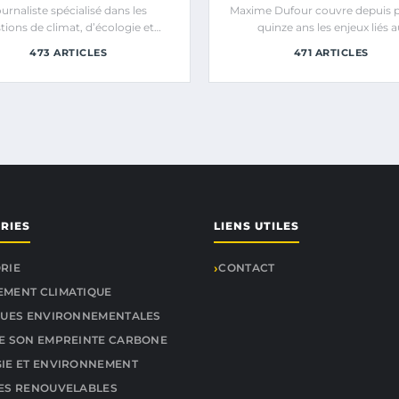
urnaliste spécialisé dans les
Maxime Dufour couvre depuis p
tions de climat, d’écologie et…
quinze ans les enjeux liés 
changement…
473 ARTICLES
471 ARTICLES
RIES
LIENS UTILES
RIE
CONTACT
MENT CLIMATIQUE
QUES ENVIRONNEMENTALES
E SON EMPREINTE CARBONE
IE ET ENVIRONNEMENT
ES RENOUVELABLES