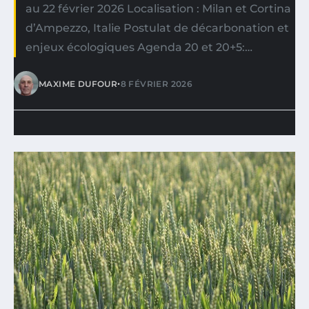
au 22 février 2026 Localisation : Milan et Cortina
d’Ampezzo, Italie Postulat de décarbonation et
enjeux écologiques Agenda 20 et 20+5:…
•
MAXIME DUFOUR
8 FÉVRIER 2026