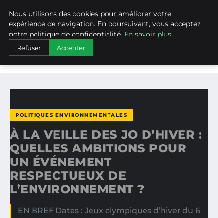
Nous utilisons des cookies pour améliorer votre
WEARECLIMATECONTROL
expérience de navigation. En poursuivant, vous acceptez
notre politique de confidentialité.
En savoir plus
ACCUEIL
POLITIQUES ENVIRONNEMENTALES
Refuser
Accepter
À LA VEILLE DES JO D’HIVER : QUELLES AMBITIONS POUR
UN…
POLITIQUES ENVIRONNEMENTALES
À LA VEILLE DES JO D’HIVER :
QUELLES AMBITIONS POUR
UN ÉVÉNEMENT
RESPECTUEUX DE
L’ENVIRONNEMENT ?
EN BREF Dates : Jeux olympiques d’hiver du 6