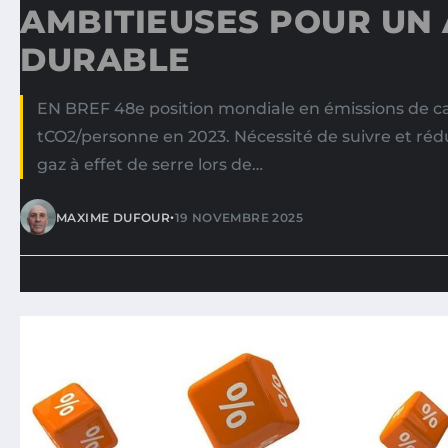
AMBITIEUSES POUR UN
DURABLE
EN BREF 48e position mondiale en émissions de ca
tCO2/personne en 2023. Nécessité de suivre et rédu
gaz à effet de serre lors de…
•
MAXIME DUFOUR
19 NOVEMBRE 2025