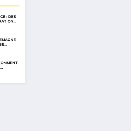
CE : DES
RATION…
LLEMAGNE
SSE…
 COMMENT
A…