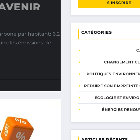
S'INSCRIRE
 AVENIR
CATÉGORIES
rbone par habitant: 6,2
ire les émissions de
C
CHANGEMENT CL
POLITIQUES ENVIRONNE
RÉDUIRE SON EMPREINTE
ÉCOLOGIE ET ENVIR
ÉNERGIES RENOU
ARTICLES RÉCENTS