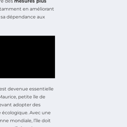
vre des
mesures plus
notamment en améliorant
t sa dépendance aux
est devenue essentielle
urice, petite île de
 devant adopter des
e écologique. Avec une
e mondiale, l’île doit