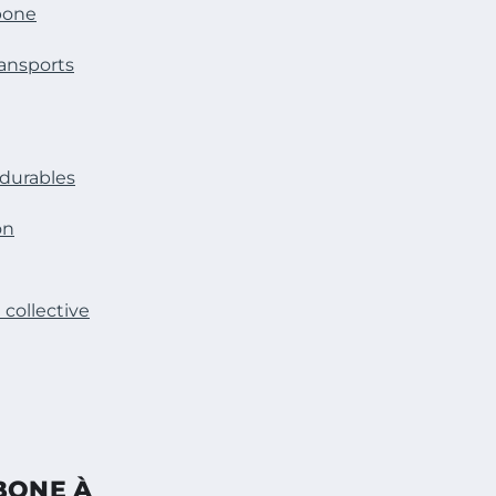
bone
ransports
 durables
on
collective
BONE À