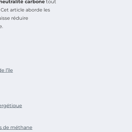
neutralité carbone
tout
Cet article aborde les
uisse réduire
e.
 l’île
nergétique
ns de méthane