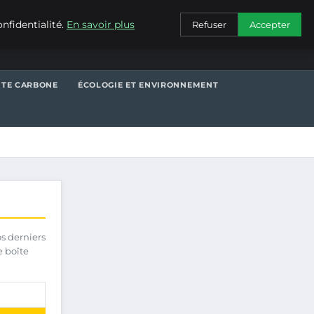
CONTACT
nfidentialité.
En savoir plus
Refuser
Accepter
NTE CARBONE
ÉCOLOGIE ET ENVIRONNEMENT
os derniers
e boîte