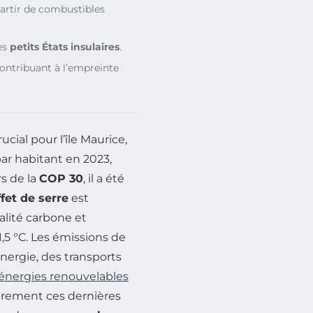
artir de combustibles
es
petits États insulaires
.
ontribuant à l’empreinte
cial pour l’île Maurice,
ar habitant en 2023,
s de la
COP 30
, il a été
fet de serre
est
alité carbone et
,5 °C. Les émissions de
nergie, des transports
énergies renouvelables
gèrement ces dernières