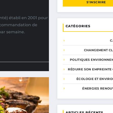
S'INSCRIRE
é) établi en 2001 pour
Recommandation de
CATÉGORIES
par semaine.
C
CHANGEMENT CL
POLITIQUES ENVIRONNE
RÉDUIRE SON EMPREINTE
ÉCOLOGIE ET ENVIR
ÉNERGIES RENOU
ARTICLES RÉCENTS