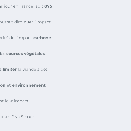
r jour en France (soit
875
urrait diminuer l’impact
rité de l’impact
carbone
 des
sources végétales
,
 à
limiter
la viande à des
ion
et
environnement
t leur impact
future PNNS pour