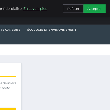
CONTACT
nfidentialité.
En savoir plus
Refuser
Accepter
NTE CARBONE
ÉCOLOGIE ET ENVIRONNEMENT
os derniers
e boîte