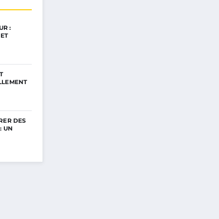
R :
ET
T
LLEMENT
RER DES
: UN