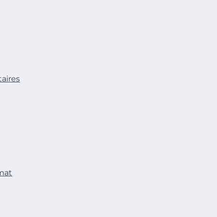
aires
imat