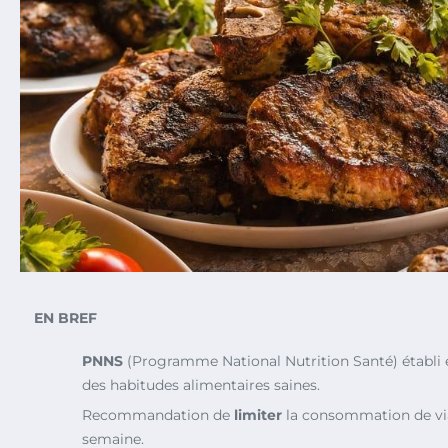
EN BREF
PNNS
(Programme National Nutrition Santé) établi
des habitudes alimentaires saines.
Recommandation de
limiter
la consommation de v
semaine.