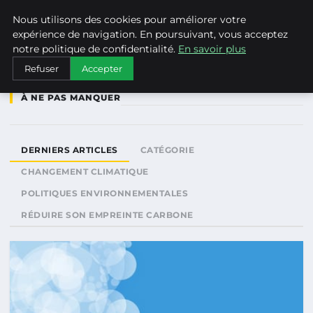
WEARECLIMATECONTROL
Nous utilisons des cookies pour améliorer votre
expérience de navigation. En poursuivant, vous acceptez
notre politique de confidentialité.
En savoir plus
Refuser
Accepter
À NE PAS MANQUER
DERNIERS ARTICLES
CATÉGORIE
CHANGEMENT CLIMATIQUE
POLITIQUES ENVIRONNEMENTALES
RÉDUIRE SON EMPREINTE CARBONE