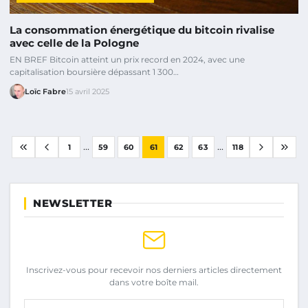
La consommation énergétique du bitcoin rivalise
avec celle de la Pologne
EN BREF Bitcoin atteint un prix record en 2024, avec une
capitalisation boursière dépassant 1 300…
Loïc Fabre
15 avril 2025
...
...
1
59
60
61
62
63
118
NEWSLETTER
Inscrivez-vous pour recevoir nos derniers articles directement
dans votre boîte mail.
Votre adresse email