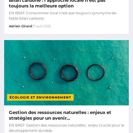
Bilan carbone : l’approche locale n’est pas
toujours la meilleure option
EN BREF Consommer local n’est pas toujours synonyme de
faible bilan carbone.
Adrien Girard
17 avril 2025
ÉCOLOGIE ET ENVIRONNEMENT
Gestion des ressources naturelles : enjeux et
stratégies pour un avenir…
EN BREF Gestion des ressources naturelles : enjeu crucial pour le
développement durable.