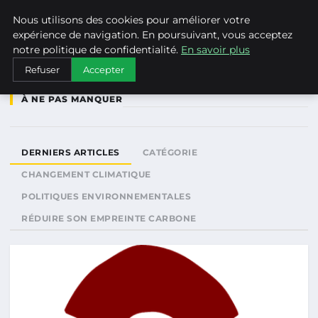
WEARECLIMATECONTROL
Nous utilisons des cookies pour améliorer votre
expérience de navigation. En poursuivant, vous acceptez
notre politique de confidentialité.
En savoir plus
Refuser
Accepter
À NE PAS MANQUER
DERNIERS ARTICLES
CATÉGORIE
CHANGEMENT CLIMATIQUE
POLITIQUES ENVIRONNEMENTALES
RÉDUIRE SON EMPREINTE CARBONE