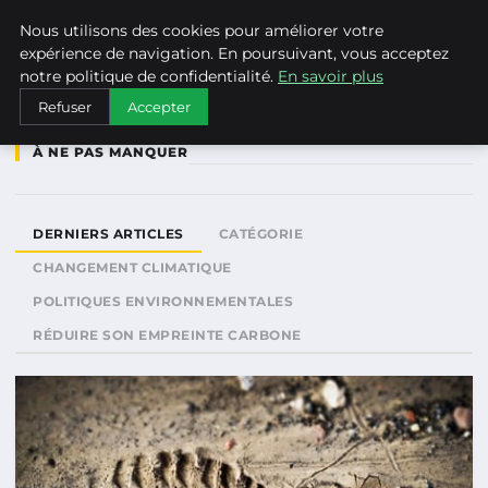
WEARECLIMATECONTROL
Nous utilisons des cookies pour améliorer votre
expérience de navigation. En poursuivant, vous acceptez
notre politique de confidentialité.
En savoir plus
Refuser
Accepter
À NE PAS MANQUER
DERNIERS ARTICLES
CATÉGORIE
CHANGEMENT CLIMATIQUE
POLITIQUES ENVIRONNEMENTALES
RÉDUIRE SON EMPREINTE CARBONE