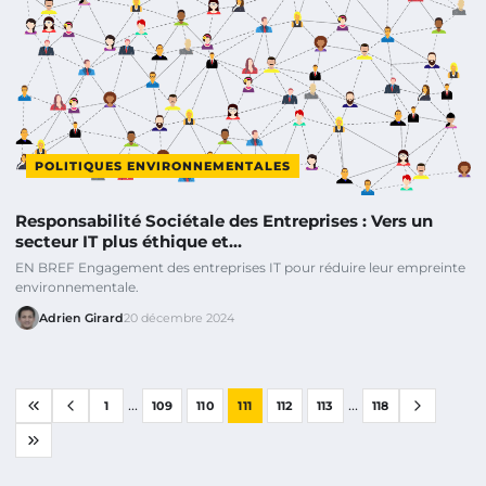
POLITIQUES ENVIRONNEMENTALES
Responsabilité Sociétale des Entreprises : Vers un
secteur IT plus éthique et…
EN BREF Engagement des entreprises IT pour réduire leur empreinte
environnementale.
Adrien Girard
20 décembre 2024
...
...
1
109
110
111
112
113
118