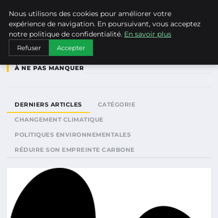
WEARECLIMATECONTROL
Nous utilisons des cookies pour améliorer votre
expérience de navigation. En poursuivant, vous acceptez
notre politique de confidentialité.
En savoir plus
Refuser
Accepter
À NE PAS MANQUER
DERNIERS ARTICLES
CATÉGORIE
CHANGEMENT CLIMATIQUE
POLITIQUES ENVIRONNEMENTALES
RÉDUIRE SON EMPREINTE CARBONE